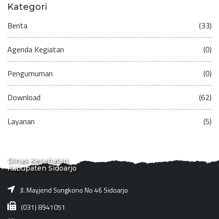
Kategori
Berita
(33)
Agenda Kegiatan
(0)
Pengumuman
(0)
Download
(62)
Layanan
(5)
Dinas Kesehatan
Kabupaten Sidoarjo
Jl. Mayjend Sungkono No 46 Sidoarjo
(031) 8941051