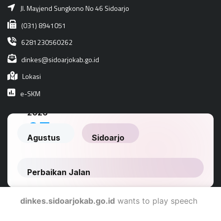
Jl. Mayjend Sungkono No 46 Sidoarjo
(031) 8941051
6281230560262
dinkes@sidoarjokab.go.id
Lokasi
e-SKM
dinkes.sidoarjokab.go.id
wants to play speech